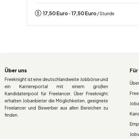
17,50
Euro
17,50
Euro
-
/ Stunde
Über uns
Für
Freeknight ist eine deutschlandweite Jobbörse und
Über
ein Karriereportal mit einem großen
Free
Kandidatenpool für Freelancer. Über Freeknight
erhalten Jobanbieter die Möglichkeiten, geeignete
Job
Freelancer und Bewerber aus allen Bereichen zu
Kan
finden.
Empl
Job