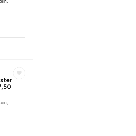
ein,
ster
7,50
ein,