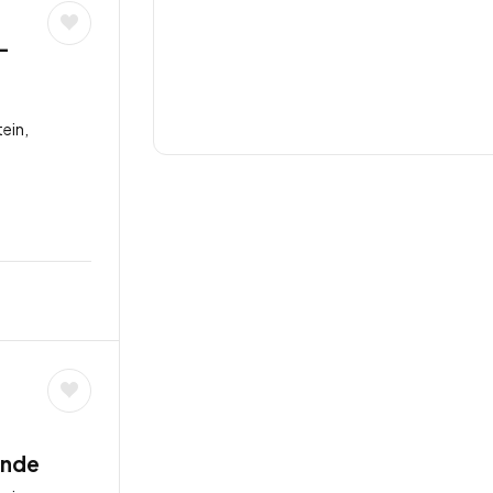
-
e
ein,
unde