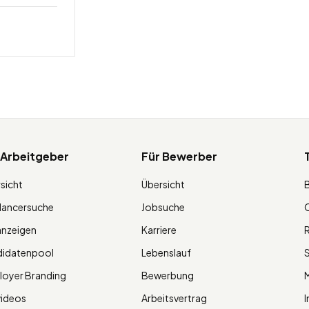
 Arbeitgeber
Für Bewerber
sicht
Übersicht
lancersuche
Jobsuche
O
anzeigen
Karriere
R
didatenpool
Lebenslauf
S
oyer Branding
Bewerbung
M
videos
Arbeitsvertrag
I