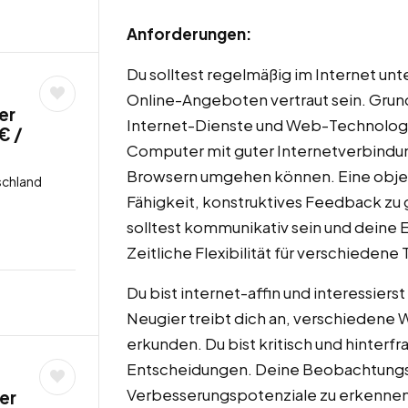
Anforderungen:
Du solltest regelmäßig im Internet un
Online-Angeboten vertraut sein. Gru
er
Internet-Dienste und Web-Technologie
€ /
Computer mit guter Internetverbindun
Browsern umgehen können. Eine obje
schland
Fähigkeit, konstruktives Feedback zu
solltest kommunikativ sein und deine
Zeitliche Flexibilität für verschiedene 
Du bist internet-affin und interessiers
Neugier treibt dich an, verschiedene 
erkunden. Du bist kritisch und hinterf
Entscheidungen. Deine Beobachtungsg
Verbesserungspotenziale zu erkennen.
er