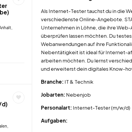
ter
Als Internet-Tester tauchst du in die 
lbe)
verschiedenste Online-Angebote. STA
Unternehmen in Löhne, die ihre Web-
nhalt,
überprüfen lassen möchten. Du testes
Webanwendungen auf ihre Funktionalit
Nebentätigkeit ist ideal für Internet-
arbeiten möchten. Du lernst verschi
und erweiterst dein digitales Know-ho
Branche:
IT & Technik
Jobarten:
Nebenjob
/d)
Personalart:
Internet-Tester (m/w/d)
Aufgaben:
len,