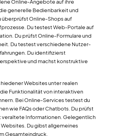
edene Online-Angebote auf ihre
t die generelle Bedienbarkeit und
u überprüfst Online-Shops auf
ufprozesse. Du testest Web-Portale auf
gation. Du prüfst Online-Formulare und
heit. Du testest verschiedene Nutzer-
ahrungen. Du identifizierst
erspektive und machst konstruktive
chiedener Websites unter realen
e Funktionalität von interaktiven
nern. Bei Online-Services testest du
nen wie FAQs oder Chatbots. Du prüfst
t veraltete Informationen. Gelegentlich
n Websites. Du gibst allgemeines
um Gesamteindruck.