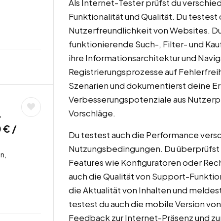
Als Internet-Tester prüfst du verschi
Funktionalität und Qualität. Du testes
Nutzerfreundlichkeit von Websites. D
funktionierende Such-, Filter- und Ka
ihre Informationsarchitektur und Navi
Registrierungsprozesse auf Fehlerfrei
Szenarien und dokumentierst deine Erf
Verbesserungspotenziale aus Nutzerp
Vorschläge.
r
 € /
Du testest auch die Performance vers
Nutzungsbedingungen. Du überprüfst di
n,
Features wie Konfiguratoren oder Rech
auch die Qualität von Support-Funktio
die Aktualität von Inhalten und meldes
testest du auch die mobile Version vo
Feedback zur Internet-Präsenz und z