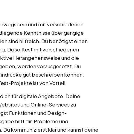
terwegs sein und mit verschiedenen
ndlegende Kenntnisse über gängige
n sind hilfreich. Du benötigst einen
g. Du solltest mit verschiedenen
ktive Herangehensweise und die
 geben, werden vorausgesetzt. Du
 Eindrücke gut beschreiben können.
Test-Projekte ist von Vorteil.
t dich für digitale Angebote. Deine
Websites und Online-Services zu
ragst Funktionen und Design-
abe hilft dir, Probleme und
 Du kommunizierst klar und kannst deine