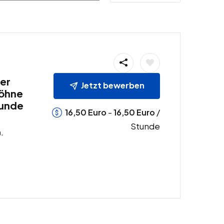
er
Jetzt bewerben
Löhne
tunde
-
/
16,50
Euro
16,50
Euro
Stunde
,