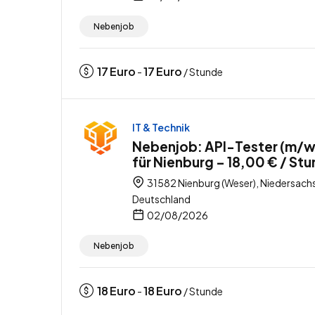
Nebenjob
17
Euro
17
Euro
-
/ Stunde
IT & Technik
Nebenjob: API-Tester (m/w
für Nienburg – 18,00 € / St
31582 Nienburg (Weser), Niedersach
Deutschland
02/08/2026
Nebenjob
18
Euro
18
Euro
-
/ Stunde