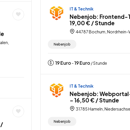
IT & Technik
Nebenjob: Frontend-T
19,00 € / Stunde
44787 Bochum, Nordrhein-W
de
alen,
Nebenjob
19
Euro
19
Euro
-
/ Stunde
IT & Technik
Nebenjob: Webportal-
– 16,50 € / Stunde
31785 Hameln, Niedersachse
Nebenjob
 /