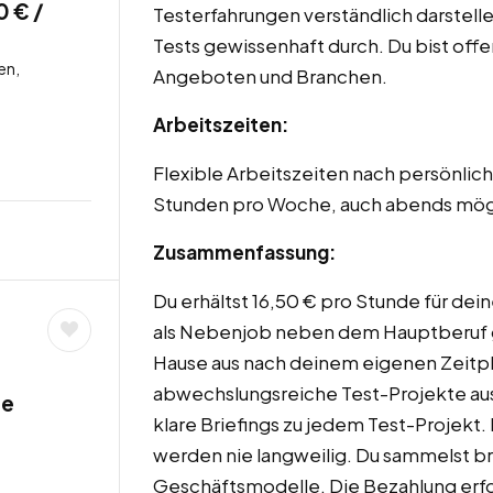
0 € /
Testerfahrungen verständlich darstellen
Tests gewissenhaft durch. Du bist off
en,
Angeboten und Branchen.
Arbeitszeiten:
Flexible Arbeitszeiten nach persönlic
Stunden pro Woche, auch abends mög
Zusammenfassung:
Du erhältst 16,50 € pro Stunde für dein
als Nebenjob neben dem Hauptberuf g
Hause aus nach deinem eigenen Zeitpl
abwechslungsreiche Test-Projekte aus
de
klare Briefings zu jedem Test-Projekt. 
werden nie langweilig. Du sammelst b
Geschäftsmodelle. Die Bezahlung erfol