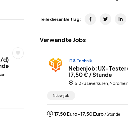
Teile diesen Beitrag:
Verwandte Jobs
/d)
IT & Technik
unde
Nebenjob: UX-Tester 
17,50 € / Stunde
sen,
51373 Leverkusen, Nordrhei
Nebenjob
17,50
Euro
17,50
Euro
-
/ Stunde