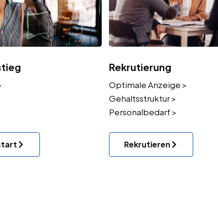
stieg
Rekrutierung
>
Optimale Anzeige >
Gehaltsstruktur >
Personalbedarf >
start
Rekrutieren