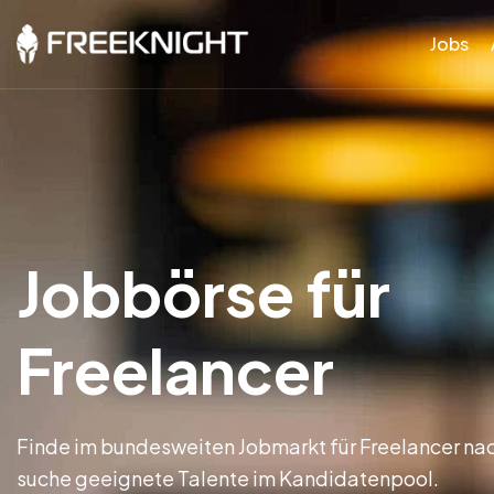
Jobs
Jobbörse für
Freelancer
Finde im bundesweiten Jobmarkt für Freelancer na
suche geeignete Talente im Kandidatenpool.