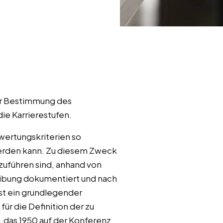
zur Bestimmung des
ie Karrierestufen.
wertungskriterien so
werden kann. Zu diesem Zweck
zuführen sind, anhand von
eibung dokumentiert und nach
t ein grundlegender
ür die Definition der zu
 das 1950 auf der Konferenz