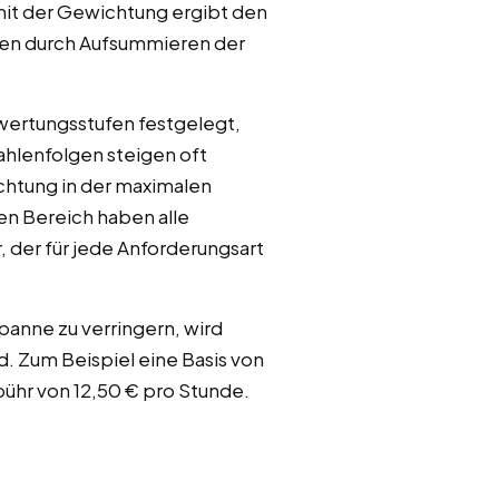
mit der Gewichtung ergibt den
ren durch Aufsummieren der
wertungsstufen festgelegt,
ahlenfolgen steigen oft
chtung in der maximalen
en Bereich haben alle
 der für jede Anforderungsart
panne zu verringern, wird
d. Zum Beispiel eine Basis von
bühr von 12,50 € pro Stunde.