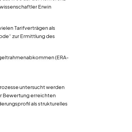
swissenschaftler Erwin
ielen Tarifverträgen als
ode“ zur Ermittlung des
Entgeltrahmenabkommen (ERA-
Prozesse untersucht werden
er Bewertung erreichten
rungsprofil als strukturelles