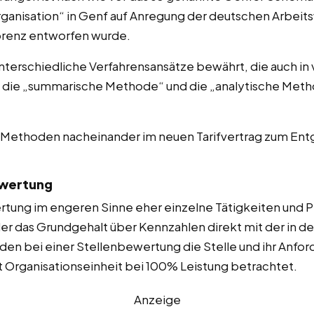
rganisation“ in Genf auf Anregung der deutschen Arbeit
Lorenz entworfen wurde.
unterschiedliche Verfahrensansätze bewährt, die auch in v
: die „summarische Methode“ und die „analytische Meth
e Methoden nacheinander im neuen Tarifvertrag zum 
ewertung
tung im engeren Sinne eher einzelne Tätigkeiten und 
 das Grundgehalt über Kennzahlen direkt mit der in d
en bei einer Stellenbewertung die Stelle und ihr Anforde
t Organisationseinheit bei 100% Leistung betrachtet.
Anzeige