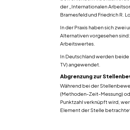
der „Internationalen Arbeitso
Bramesfeld und Friedrich R. 
In der Praxis haben sich zwei 
Alternativen vorgesehen sind
Arbeitswertes.
In Deutschland werden beid
TV) angewendet.
Abgrenzung zur Stellenb
Während bei der Stellenbewer
(Methoden-Zeit-Messung) oder
Punktzahl verknüpft wird, werd
Element der Stelle betrachte