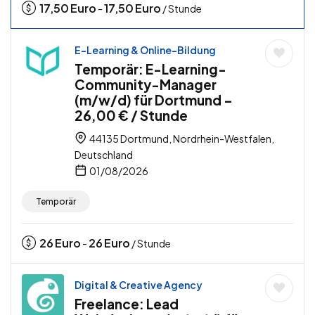
17,50
Euro
17,50
Euro
-
/ Stunde
E-Learning & Online-Bildung
Temporär: E-Learning-
Community-Manager
(m/w/d) für Dortmund –
26,00 € / Stunde
44135 Dortmund, Nordrhein-Westfalen,
Deutschland
01/08/2026
Temporär
26
Euro
26
Euro
-
/ Stunde
Digital & Creative Agency
Freelance: Lead