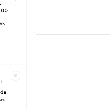
r
9,00
land
or
nde
land