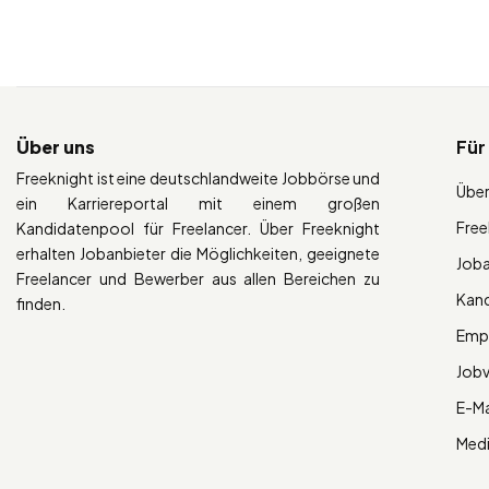
Über uns
Für
Freeknight ist eine deutschlandweite Jobbörse und
Über
ein Karriereportal mit einem großen
Free
Kandidatenpool für Freelancer. Über Freeknight
erhalten Jobanbieter die Möglichkeiten, geeignete
Job
Freelancer und Bewerber aus allen Bereichen zu
Kan
finden.
Empl
Job
E-Ma
Med