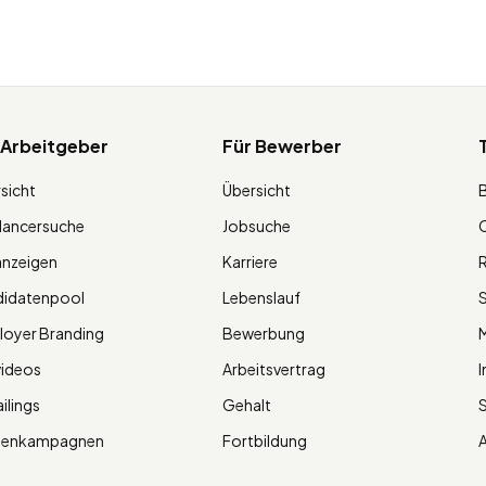
 Arbeitgeber
Für Bewerber
sicht
Übersicht
lancersuche
Jobsuche
O
anzeigen
Karriere
R
didatenpool
Lebenslauf
S
oyer Branding
Bewerbung
M
videos
Arbeitsvertrag
I
ilings
Gehalt
ienkampagnen
Fortbildung
A