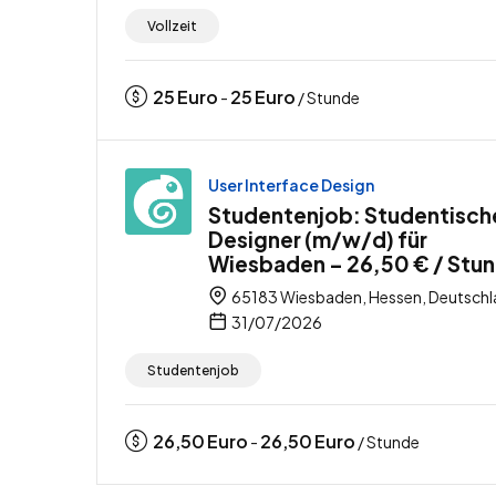
Vollzeit
25
Euro
25
Euro
-
/ Stunde
User Interface Design
Studentenjob: Studentische
Designer (m/w/d) für
Wiesbaden – 26,50 € / Stu
65183 Wiesbaden, Hessen, Deutsch
31/07/2026
Studentenjob
26,50
Euro
26,50
Euro
-
/ Stunde