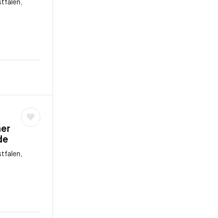
tfalen,
ner
de
tfalen,