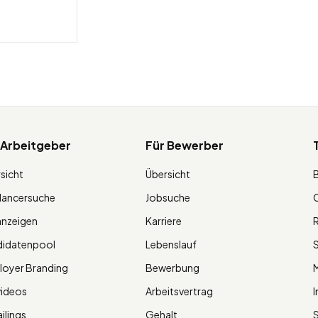
 Arbeitgeber
Für Bewerber
sicht
Übersicht
lancersuche
Jobsuche
O
anzeigen
Karriere
R
didatenpool
Lebenslauf
S
oyer Branding
Bewerbung
M
videos
Arbeitsvertrag
I
ilings
Gehalt