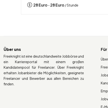
28
Euro
28
Euro
-
/ Stunde
Über uns
Für
Freeknight ist eine deutschlandweite Jobbörse und
Über
ein Karriereportal mit einem großen
Free
Kandidatenpool für Freelancer. Über Freeknight
erhalten Jobanbieter die Möglichkeiten, geeignete
Job
Freelancer und Bewerber aus allen Bereichen zu
Kan
finden.
Empl
Job
E-Ma