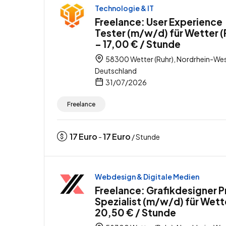
Technologie & IT
Freelance: User Experience
Tester (m/w/d) für Wetter (
– 17,00 € / Stunde
58300 Wetter (Ruhr), Nordrhein-Wes
Deutschland
31/07/2026
Freelance
17
Euro
17
Euro
-
/ Stunde
Webdesign & Digitale Medien
Freelance: Grafikdesigner P
Spezialist (m/w/d) für Wett
20,50 € / Stunde