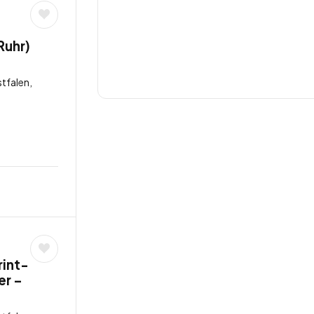
Ruhr)
tfalen,
rint-
er –