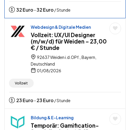
32
Euro
32
Euro
-
/ Stunde
Webdesign & Digitale Medien
Vollzeit: UX/UI Designer
(m/w/d) für Weiden – 23,00
€ / Stunde
92637 Weiden i.d.OPf., Bayern,
Deutschland
01/08/2026
Vollzeit
23
Euro
23
Euro
-
/ Stunde
Bildung & E-Learning
Temporär: Gamification-