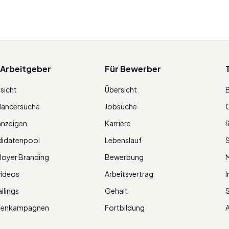
 Arbeitgeber
Für Bewerber
sicht
Übersicht
lancersuche
Jobsuche
O
anzeigen
Karriere
R
didatenpool
Lebenslauf
S
oyer Branding
Bewerbung
M
videos
Arbeitsvertrag
I
ilings
Gehalt
ienkampagnen
Fortbildung
A