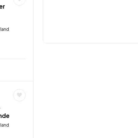
er
hland
r
unde
hland