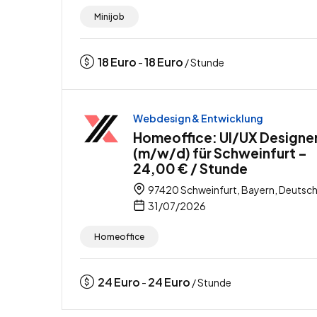
Minijob
18
Euro
18
Euro
-
/ Stunde
Webdesign & Entwicklung
Homeoffice: UI/UX Designe
(m/w/d) für Schweinfurt –
24,00 € / Stunde
97420 Schweinfurt, Bayern, Deutsc
31/07/2026
Homeoffice
24
Euro
24
Euro
-
/ Stunde