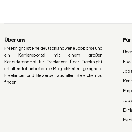
Über uns
Für
Freeknight ist eine deutschlandweite Jobbörse und
Über
ein Karriereportal mit einem großen
Free
Kandidatenpool für Freelancer. Über Freeknight
erhalten Jobanbieter die Möglichkeiten, geeignete
Job
Freelancer und Bewerber aus allen Bereichen zu
Kan
finden.
Empl
Job
E-Ma
Med