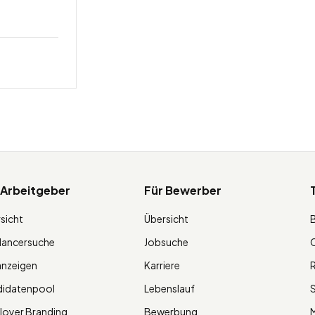
 Arbeitgeber
Für Bewerber
sicht
Übersicht
lancersuche
Jobsuche
O
anzeigen
Karriere
R
didatenpool
Lebenslauf
S
oyer Branding
Bewerbung
M