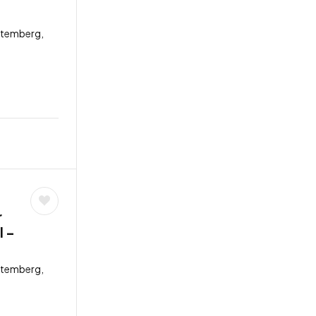
ttemberg,
r
l –
ttemberg,