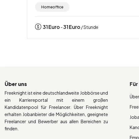
Homeoffice
31
Euro
31
Euro
-
/ Stunde
Über uns
Für
Freeknight ist eine deutschlandweite Jobbörse und
Über
ein Karriereportal mit einem großen
Free
Kandidatenpool für Freelancer. Über Freeknight
erhalten Jobanbieter die Möglichkeiten, geeignete
Job
Freelancer und Bewerber aus allen Bereichen zu
Kan
finden.
Empl