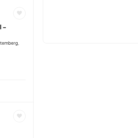
l –
ttemberg,