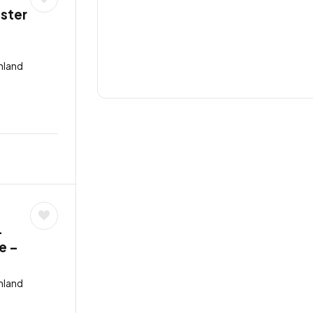
ster
hland
-
e –
hland