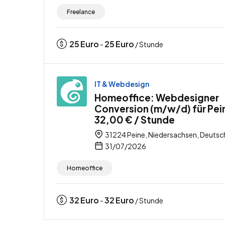
Freelance
25
Euro
25
Euro
-
/ Stunde
IT & Webdesign
Homeoffice: Webdesigner
Conversion (m/w/d) für Pei
32,00 € / Stunde
31224 Peine, Niedersachsen, Deutsc
31/07/2026
Homeoffice
32
Euro
32
Euro
-
/ Stunde