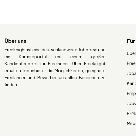
Über uns
Für
Freeknight ist eine deutschlandweite Jobbörse und
Über
ein Karriereportal mit einem großen
Free
Kandidatenpool für Freelancer. Über Freeknight
erhalten Jobanbieter die Möglichkeiten, geeignete
Job
Freelancer und Bewerber aus allen Bereichen zu
Kan
finden.
Empl
Job
E-Ma
Med