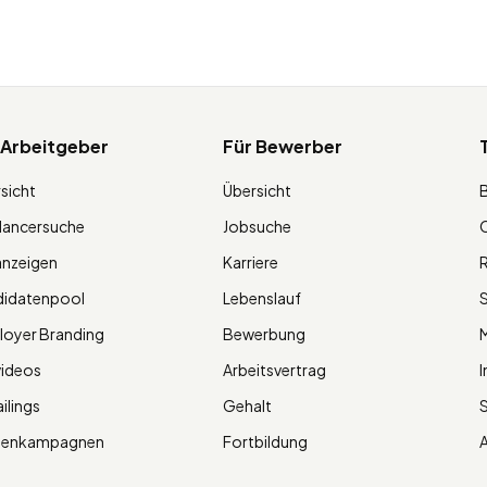
 Arbeitgeber
Für Bewerber
sicht
Übersicht
lancersuche
Jobsuche
O
anzeigen
Karriere
R
didatenpool
Lebenslauf
S
oyer Branding
Bewerbung
M
videos
Arbeitsvertrag
I
ilings
Gehalt
ienkampagnen
Fortbildung
A