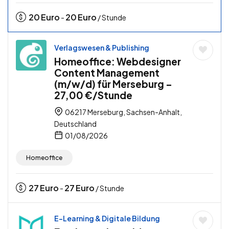
20
Euro
20
Euro
-
/ Stunde
Verlagswesen & Publishing
Homeoffice: Webdesigner
Content Management
(m/w/d) für Merseburg –
27,00 €/Stunde
06217 Merseburg, Sachsen-Anhalt,
Deutschland
01/08/2026
Homeoffice
27
Euro
27
Euro
-
/ Stunde
E-Learning & Digitale Bildung