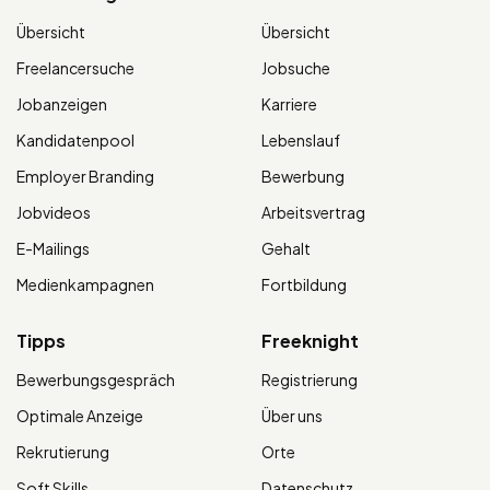
Übersicht
Übersicht
Freelancersuche
Jobsuche
Jobanzeigen
Karriere
Kandidatenpool
Lebenslauf
Employer Branding
Bewerbung
Jobvideos
Arbeitsvertrag
E-Mailings
Gehalt
Medienkampagnen
Fortbildung
Tipps
Freeknight
Bewerbungsgespräch
Registrierung
Optimale Anzeige
Über uns
Rekrutierung
Orte
Soft Skills
Datenschutz