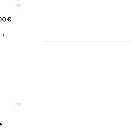
00 €
rg,
e