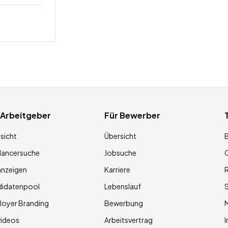
 Arbeitgeber
Für Bewerber
sicht
Übersicht
lancersuche
Jobsuche
O
anzeigen
Karriere
R
didatenpool
Lebenslauf
S
oyer Branding
Bewerbung
M
videos
Arbeitsvertrag
I