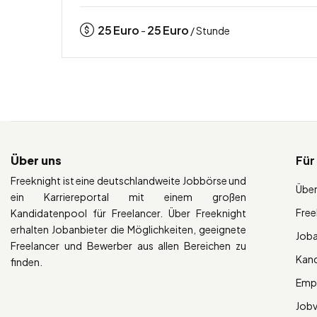
25
Euro
25
Euro
-
/ Stunde
Über uns
Für
Freeknight ist eine deutschlandweite Jobbörse und
Über
ein Karriereportal mit einem großen
Free
Kandidatenpool für Freelancer. Über Freeknight
erhalten Jobanbieter die Möglichkeiten, geeignete
Job
Freelancer und Bewerber aus allen Bereichen zu
Kan
finden.
Empl
Job