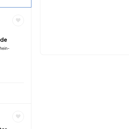
-
nde
hein-