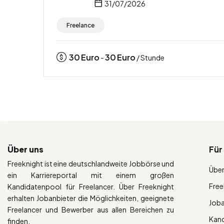
31/07/2026
Freelance
30
Euro
30
Euro
-
/ Stunde
Über uns
Für
Freeknight ist eine deutschlandweite Jobbörse und
Über
ein Karriereportal mit einem großen
Free
Kandidatenpool für Freelancer. Über Freeknight
erhalten Jobanbieter die Möglichkeiten, geeignete
Job
Freelancer und Bewerber aus allen Bereichen zu
Kan
finden.