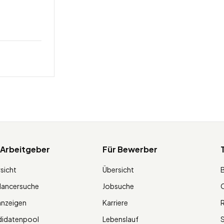
 Arbeitgeber
Für Bewerber
sicht
Übersicht
lancersuche
Jobsuche
O
anzeigen
Karriere
R
didatenpool
Lebenslauf
S