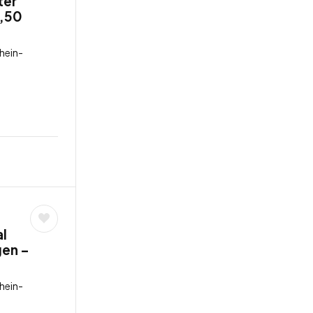
ter
8,50
hein-
l
gen –
hein-