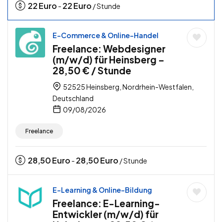
22
Euro
22
Euro
-
/ Stunde
E-Commerce & Online-Handel
Freelance: Webdesigner
(m/w/d) für Heinsberg –
28,50 € / Stunde
52525 Heinsberg, Nordrhein-Westfalen,
Deutschland
09/08/2026
Freelance
28,50
Euro
28,50
Euro
-
/ Stunde
E-Learning & Online-Bildung
Freelance: E-Learning-
Entwickler (m/w/d) für