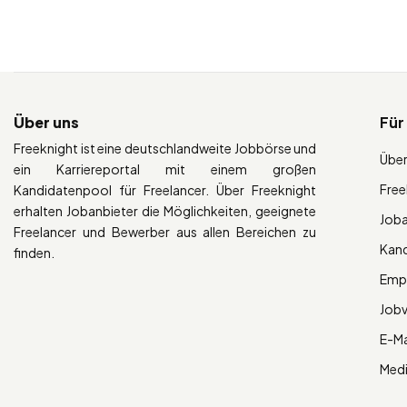
Über uns
Für
Freeknight ist eine deutschlandweite Jobbörse und
Über
ein Karriereportal mit einem großen
Free
Kandidatenpool für Freelancer. Über Freeknight
erhalten Jobanbieter die Möglichkeiten, geeignete
Job
Freelancer und Bewerber aus allen Bereichen zu
Kan
finden.
Empl
Job
E-Ma
Med