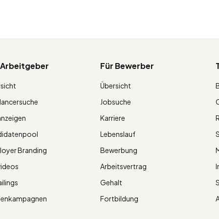
 Arbeitgeber
Für Bewerber
sicht
Übersicht
lancersuche
Jobsuche
O
anzeigen
Karriere
R
didatenpool
Lebenslauf
S
oyer Branding
Bewerbung
M
videos
Arbeitsvertrag
I
ilings
Gehalt
ienkampagnen
Fortbildung
A