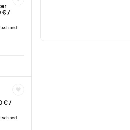
ter
 € /
tschland
0 € /
tschland