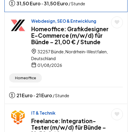
31,50
Euro
31,50
Euro
-
/ Stunde
Webdesign, SEO & Entwicklung
Homeoffice: Grafikdesigner
E-Commerce (m/w/d) für
Bünde – 21,00 € / Stunde
32257 Bünde, Nordrhein-Westfalen,
Deutschland
01/08/2026
Homeoffice
21
Euro
21
Euro
-
/ Stunde
IT & Technik
Freelance: Integration-
Tester (m/w/d) für Bünde –