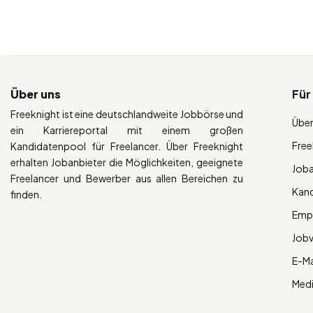
Über uns
Für
Freeknight ist eine deutschlandweite Jobbörse und
Über
ein Karriereportal mit einem großen
Free
Kandidatenpool für Freelancer. Über Freeknight
erhalten Jobanbieter die Möglichkeiten, geeignete
Job
Freelancer und Bewerber aus allen Bereichen zu
Kan
finden.
Empl
Job
E-Ma
Med