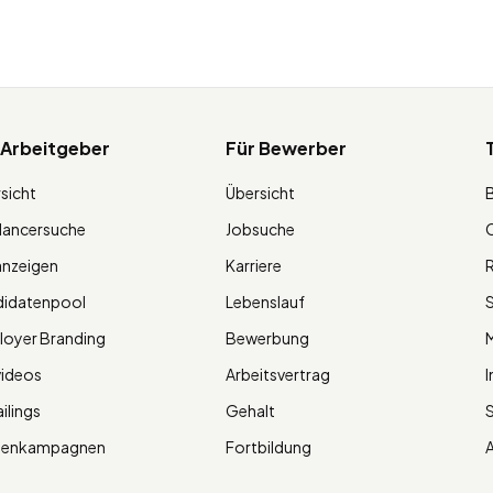
 Arbeitgeber
Für Bewerber
sicht
Übersicht
lancersuche
Jobsuche
O
anzeigen
Karriere
R
didatenpool
Lebenslauf
S
oyer Branding
Bewerbung
M
videos
Arbeitsvertrag
I
ilings
Gehalt
ienkampagnen
Fortbildung
A