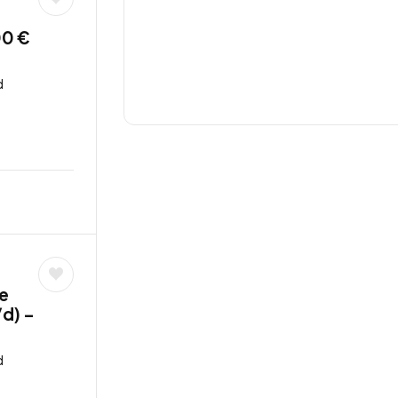
00 €
d
ce
d) –
d