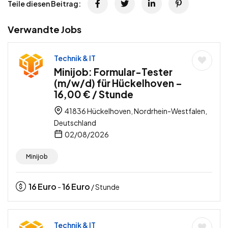
Teile diesen Beitrag:
Verwandte Jobs
Technik & IT
Minijob: Formular-Tester
(m/w/d) für Hückelhoven –
16,00 € / Stunde
41836 Hückelhoven, Nordrhein-Westfalen,
Deutschland
02/08/2026
Minijob
16
Euro
16
Euro
-
/ Stunde
Technik & IT