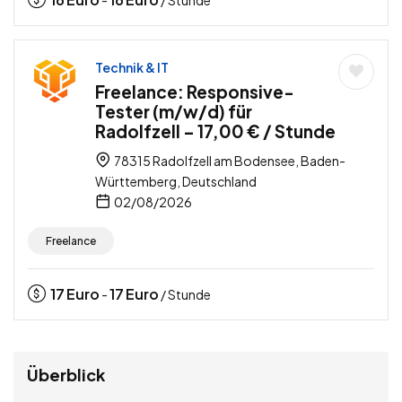
-
/ Stunde
Technik & IT
Freelance: Responsive-
Tester (m/w/d) für
Radolfzell – 17,00 € / Stunde
78315 Radolfzell am Bodensee, Baden-
Württemberg, Deutschland
02/08/2026
Freelance
17
Euro
17
Euro
-
/ Stunde
Überblick