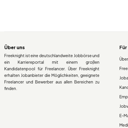
Über uns
Für
Freeknight ist eine deutschlandweite Jobbörse und
Über
ein Karriereportal mit einem großen
Free
Kandidatenpool für Freelancer. Über Freeknight
erhalten Jobanbieter die Möglichkeiten, geeignete
Job
Freelancer und Bewerber aus allen Bereichen zu
Kan
finden.
Empl
Job
E-Ma
Med