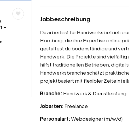
Jobbeschreibung
&
n –
Du arbeitest für Handwerksbetriebe un
Homburg, die ihre Expertise online pr
in-
gestaltest du bodenständige und vert
Handwerk. Die Projekte sind vielfält
hilfst traditionellen Betrieben, digital
Handwerksbranche schätzt praktische 
projektbasiert mit flexibler Zeiteintei
Branche:
Handwerk & Dienstleistung
Jobarten:
Freelance
Personalart:
Webdesigner (m/w/d)