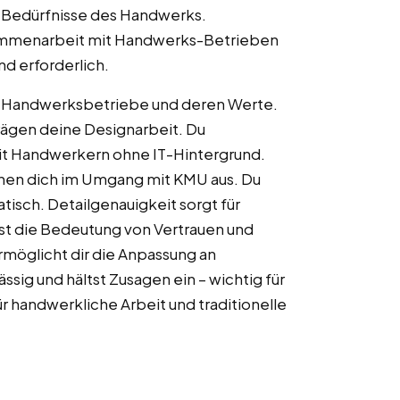
e Bedürfnisse des Handwerks.
sammenarbeit mit Handwerks-Betrieben
nd erforderlich.
lle Handwerksbetriebe und deren Werte.
rägen deine Designarbeit. Du
mit Handwerkern ohne IT-Hintergrund.
hnen dich im Umgang mit KMU aus. Du
tisch. Detailgenauigkeit sorgt für
hst die Bedeutung von Vertrauen und
rmöglicht dir die Anpassung an
sig und hältst Zusagen ein – wichtig für
handwerkliche Arbeit und traditionelle