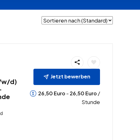
Jetzt bewerben
/w/d)
–
-
/
26,50
Euro
26,50
Euro
unde
Stunde
nd