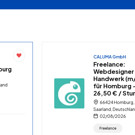
CALUMA GmbH
Freelance:
burg
Webdesigner
Handwerk (m
land
für Homburg 
26,50 € / St
66424 Homburg,
Saarland, Deutschla
02/08/2026
Freelance