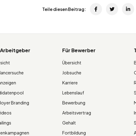
Teile diesen Beitrag:
 Arbeitgeber
Für Bewerber
sicht
Übersicht
lancersuche
Jobsuche
O
anzeigen
Karriere
R
didatenpool
Lebenslauf
S
oyer Branding
Bewerbung
M
videos
Arbeitsvertrag
I
ilings
Gehalt
ienkampagnen
Fortbildung
A