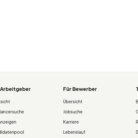
 Arbeitgeber
Für Bewerber
sicht
Übersicht
lancersuche
Jobsuche
O
anzeigen
Karriere
R
didatenpool
Lebenslauf
S