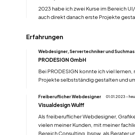
2023 habe ich zwei Kurse im Bereich UI
auch direkt danach erste Projekte gest
Erfahrungen
Webdesigner, Servertechniker und Suchmas
PRODESIGN GmbH
Bei PRODESIGN konnte ich viel lernen,
Projekte selbstständig gestalten und u
Freiberuflicher Webdesigner
01.01.2023 - he
Visualdesign Wulff
Als freiberuflicher Webdesigner, Grafik
vielen meiner Kunden, mit meiner fachl
Bereich Consulting, bspw. als Berater 