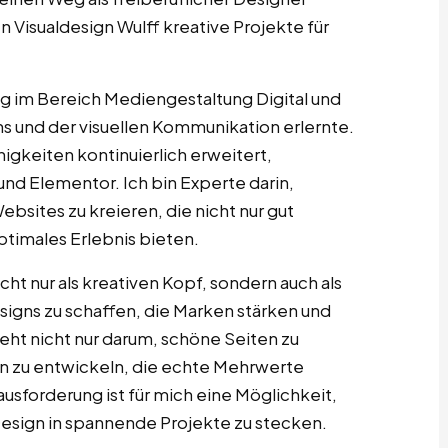
 Visualdesign Wulff kreative Projekte für
 im Bereich Mediengestaltung Digital und
ns und der visuellen Kommunikation erlernte.
gkeiten kontinuierlich erweitert,
d ­Elementor. Ich bin Experte darin,
bsites zu kreieren, die nicht nur gut
timales Erlebnis bieten.
cht nur als kreativen Kopf, sondern auch als
esigns zu schaffen, die Marken stärken und
ht nicht nur darum, schöne Seiten zu
n zu entwickeln, die echte Mehrwerte
usforderung ist für mich eine Möglichkeit,
esign in spannende Projekte zu stecken.