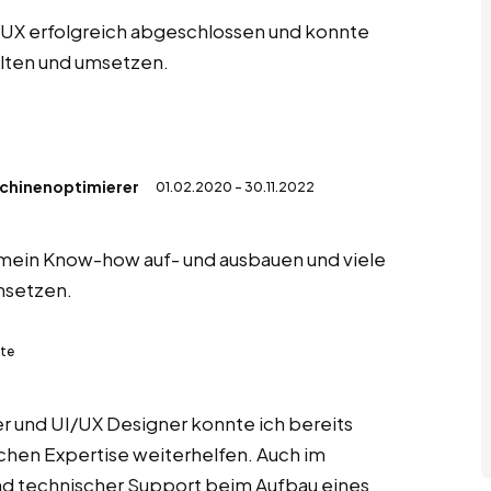
/UX erfolgreich abgeschlossen und konnte
alten und umsetzen.
chinenoptimierer
01.02.2020 - 30.11.2022
 mein Know-how auf- und ausbauen und viele
msetzen.
ute
er und UI/UX Designer konnte ich bereits
ichen Expertise weiterhelfen. Auch im
und technischer Support beim Aufbau eines