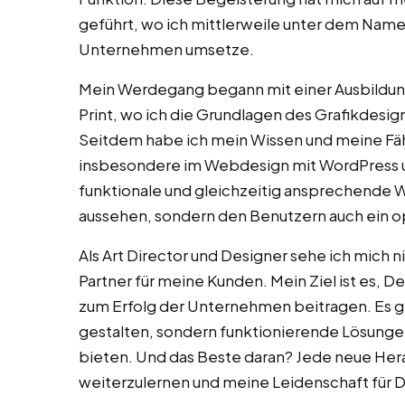
geführt, wo ich mittlerweile unter dem Namen
Unternehmen umsetze.
Mein Werdegang begann mit einer Ausbildung
Print, wo ich die Grundlagen des Grafikdesig
Seitdem habe ich mein Wissen und meine Fähi
insbesondere im Webdesign mit WordPress un
funktionale und gleichzeitig ansprechende We
aussehen, sondern den Benutzern auch ein op
Als Art Director und Designer sehe ich mich ni
Partner für meine Kunden. Mein Ziel ist es, D
zum Erfolg der Unternehmen beitragen. Es ge
gestalten, sondern funktionierende Lösunge
bieten. Und das Beste daran? Jede neue Hera
weiterzulernen und meine Leidenschaft für D