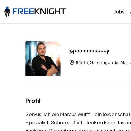
Jobs
M***********f
84518, Garching an der Alz, L
Profil
Servus, ich bin Marcus Wulff – ein leidensch
Spezialist. Schon seit ich denken kann, faszi
Funktion. Diese Begeisterung hat mich auf m