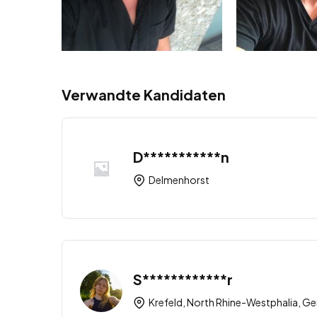
Verwandte Kandidaten
D***********n
Delmenhorst
S************r
Krefeld, North Rhine-Westphalia, G