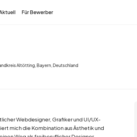
Aktuell
Für Bewerber
andkreis Altötting, Bayern, Deutschland
aftlicher Webdesigner, Grafiker und UI/UX-
niert mich die Kombination aus Ästhetik und
einen Weg als freiberuflicher Designer