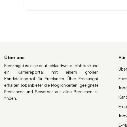
Über uns
Für
Freeknight ist eine deutschlandweite Jobbörse und
Über
ein Karriereportal mit einem großen
Free
Kandidatenpool für Freelancer. Über Freeknight
erhalten Jobanbieter die Möglichkeiten, geeignete
Job
Freelancer und Bewerber aus allen Bereichen zu
Kan
finden.
Empl
Job
E-Ma