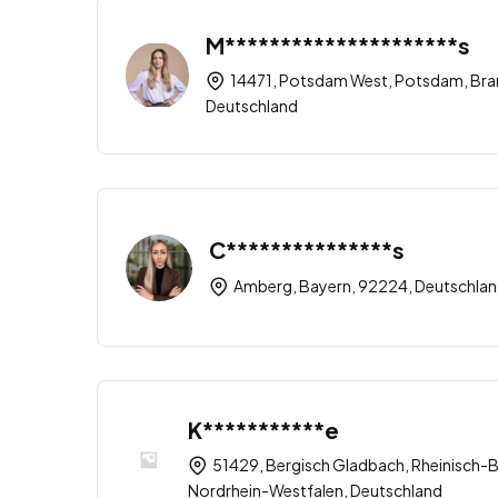
M*********************s
14471, Potsdam West, Potsdam, Br
Deutschland
C***************s
Amberg, Bayern, 92224, Deutschla
K***********e
51429, Bergisch Gladbach, Rheinisch-Be
Nordrhein-Westfalen, Deutschland