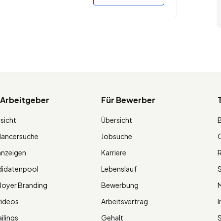
 Arbeitgeber
Für Bewerber
sicht
Übersicht
lancersuche
Jobsuche
O
anzeigen
Karriere
R
didatenpool
Lebenslauf
S
oyer Branding
Bewerbung
M
videos
Arbeitsvertrag
I
ilings
Gehalt