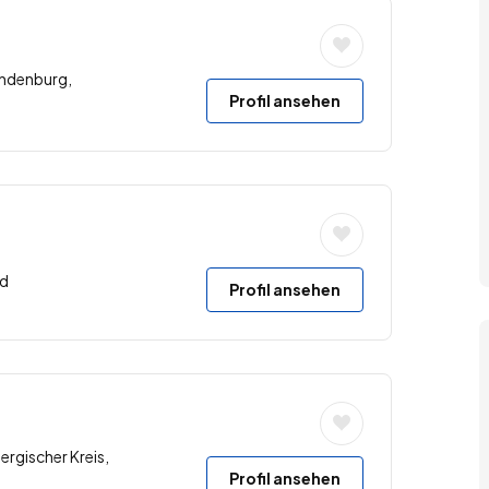
andenburg,
Profil ansehen
nd
Profil ansehen
rgischer Kreis,
Profil ansehen