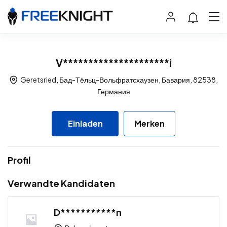
V*********************i
Geretsried, Бад-Тёльц-Вольфратсхаузен, Бавария, 82538,
Германия
Einladen
Merken
Profil
Verwandte Kandidaten
D***********n