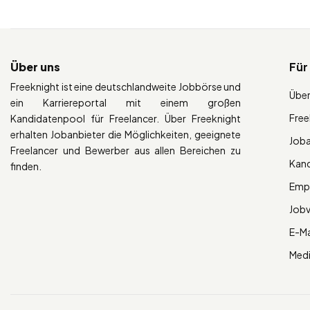
Über uns
Für
Freeknight ist eine deutschlandweite Jobbörse und
Über
ein Karriereportal mit einem großen
Free
Kandidatenpool für Freelancer. Über Freeknight
erhalten Jobanbieter die Möglichkeiten, geeignete
Job
Freelancer und Bewerber aus allen Bereichen zu
Kan
finden.
Empl
Job
E-Ma
Med