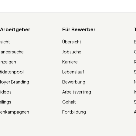
 Arbeitgeber
Für Bewerber
sicht
Übersicht
lancersuche
Jobsuche
O
anzeigen
Karriere
R
didatenpool
Lebenslauf
S
oyer Branding
Bewerbung
M
videos
Arbeitsvertrag
I
ilings
Gehalt
ienkampagnen
Fortbildung
A