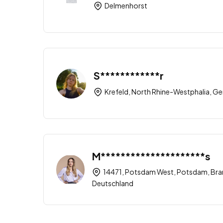
Delmenhorst
S************r
Krefeld, North Rhine-Westphalia, G
M*********************s
14471, Potsdam West, Potsdam, Br
Deutschland