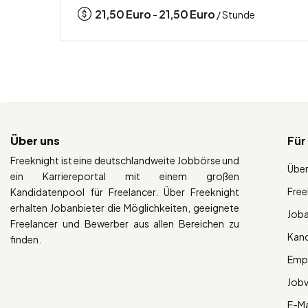
21,50
Euro
21,50
Euro
-
/ Stunde
Über uns
Für
Freeknight ist eine deutschlandweite Jobbörse und
Über
ein Karriereportal mit einem großen
Free
Kandidatenpool für Freelancer. Über Freeknight
erhalten Jobanbieter die Möglichkeiten, geeignete
Job
Freelancer und Bewerber aus allen Bereichen zu
Kan
finden.
Empl
Job
E-Ma