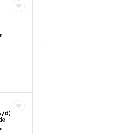
n,
w/d)
nde
n,