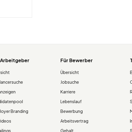
 Arbeitgeber
Für Bewerber
sicht
Übersicht
lancersuche
Jobsuche
O
anzeigen
Karriere
R
didatenpool
Lebenslauf
S
oyer Branding
Bewerbung
M
videos
Arbeitsvertrag
I
ilings
Gehalt