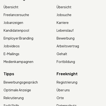
Übersicht
Übersicht
Freelancersuche
Jobsuche
Jobanzeigen
Karriere
Kandidatenpool
Lebenslauf
Employer Branding
Bewerbung
Jobvideos
Arbeitsvertrag
E-Mailings
Gehalt
Medienkampagnen
Fortbildung
Tipps
Freeknight
Bewerbungsgespräch
Registrierung
Optimale Anzeige
Über uns
Rekrutierung
Orte
Soft Skills
Datenschutz