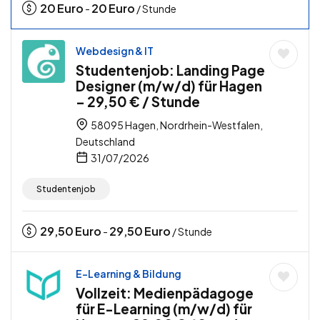
20
Euro
20
Euro
-
/ Stunde
Webdesign & IT
Studentenjob: Landing Page
Designer (m/w/d) für Hagen
– 29,50 € / Stunde
58095 Hagen, Nordrhein-Westfalen,
Deutschland
31/07/2026
Studentenjob
29,50
Euro
29,50
Euro
-
/ Stunde
E-Learning & Bildung
Vollzeit: Medienpädagoge
für E-Learning (m/w/d) für