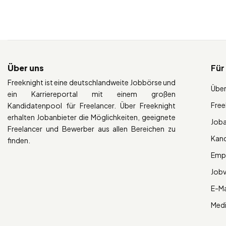
Über uns
Für
Freeknight ist eine deutschlandweite Jobbörse und
Über
ein Karriereportal mit einem großen
Free
Kandidatenpool für Freelancer. Über Freeknight
erhalten Jobanbieter die Möglichkeiten, geeignete
Job
Freelancer und Bewerber aus allen Bereichen zu
Kan
finden.
Empl
Job
E-Ma
Med