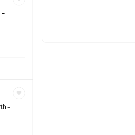
 –
th –