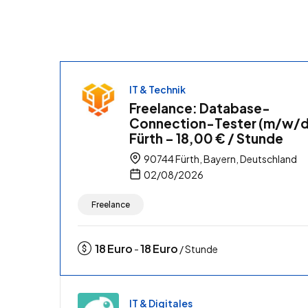
IT & Technik
Freelance: Database-
Connection-Tester (m/w/d)
Fürth – 18,00 € / Stunde
90744 Fürth, Bayern, Deutschland
02/08/2026
Freelance
18
Euro
18
Euro
-
/ Stunde
IT & Digitales