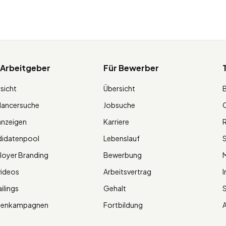
 Arbeitgeber
Für Bewerber
sicht
Übersicht
lancersuche
Jobsuche
O
anzeigen
Karriere
R
didatenpool
Lebenslauf
S
oyer Branding
Bewerbung
M
videos
Arbeitsvertrag
I
ilings
Gehalt
ienkampagnen
Fortbildung
A