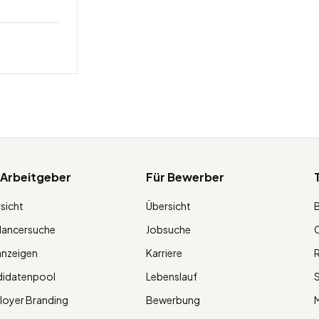
 Arbeitgeber
Für Bewerber
sicht
Übersicht
lancersuche
Jobsuche
O
anzeigen
Karriere
R
didatenpool
Lebenslauf
S
oyer Branding
Bewerbung
M