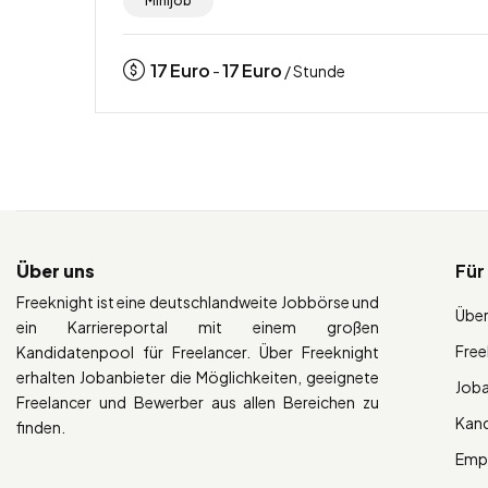
Minijob
17
Euro
17
Euro
-
/ Stunde
Über uns
Für
Freeknight ist eine deutschlandweite Jobbörse und
Über
ein Karriereportal mit einem großen
Free
Kandidatenpool für Freelancer. Über Freeknight
erhalten Jobanbieter die Möglichkeiten, geeignete
Job
Freelancer und Bewerber aus allen Bereichen zu
Kan
finden.
Empl