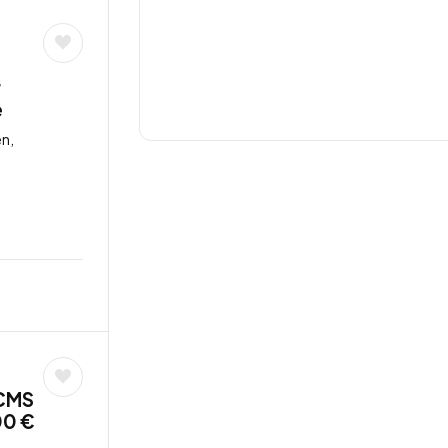
r
e
n,
 CMS
00 €