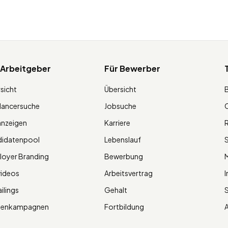
 Arbeitgeber
Für Bewerber
sicht
Übersicht
lancersuche
Jobsuche
O
anzeigen
Karriere
R
didatenpool
Lebenslauf
S
oyer Branding
Bewerbung
M
videos
Arbeitsvertrag
I
ilings
Gehalt
ienkampagnen
Fortbildung
A