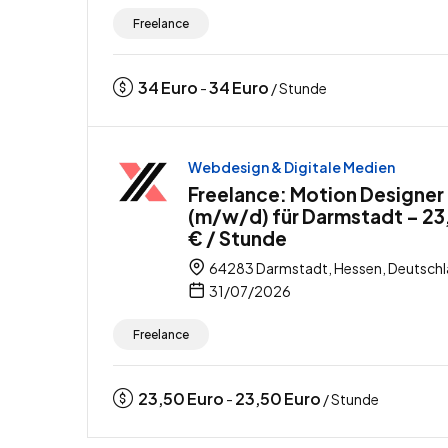
Freelance
34
Euro
34
Euro
-
/ Stunde
Webdesign & Digitale Medien
Freelance: Motion Designer
(m/w/d) für Darmstadt – 23
€ / Stunde
64283 Darmstadt, Hessen, Deutsch
31/07/2026
Freelance
23,50
Euro
23,50
Euro
-
/ Stunde