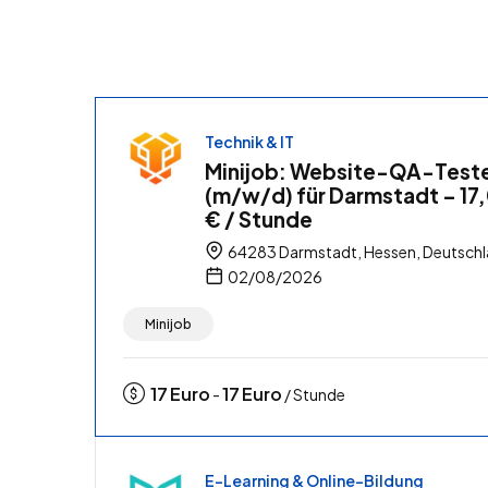
Technik & IT
Minijob: Website-QA-Test
(m/w/d) für Darmstadt – 17
€ / Stunde
64283 Darmstadt, Hessen, Deutsch
02/08/2026
Minijob
17
Euro
17
Euro
-
/ Stunde
E-Learning & Online-Bildung