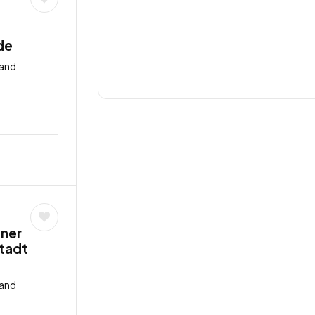
de
land
gner
tadt
land