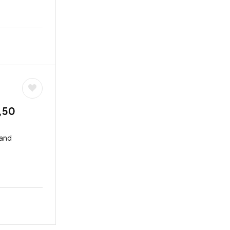
,50
land