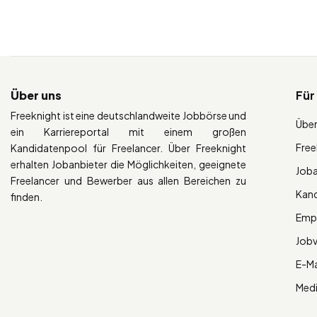
Über uns
Für
Freeknight ist eine deutschlandweite Jobbörse und
Über
ein Karriereportal mit einem großen
Free
Kandidatenpool für Freelancer. Über Freeknight
erhalten Jobanbieter die Möglichkeiten, geeignete
Job
Freelancer und Bewerber aus allen Bereichen zu
Kan
finden.
Empl
Job
E-Ma
Med