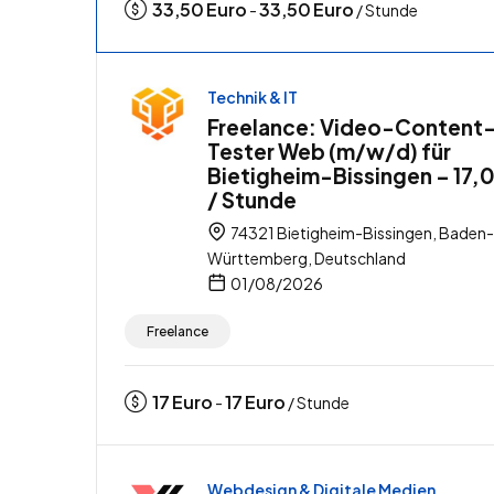
33,50
Euro
33,50
Euro
-
/ Stunde
Technik & IT
Freelance: Video-Content
Tester Web (m/w/d) für
Bietigheim-Bissingen – 17,
/ Stunde
74321 Bietigheim-Bissingen, Baden-
Württemberg, Deutschland
01/08/2026
Freelance
17
Euro
17
Euro
-
/ Stunde
Webdesign & Digitale Medien