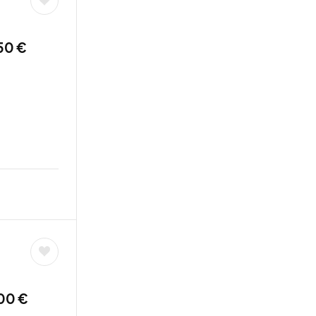
50 €
00 €