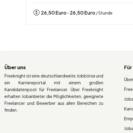
26,50
Euro
26,50
Euro
-
/ Stunde
Über uns
Für
Freeknight ist eine deutschlandweite Jobbörse und
Über
ein Karriereportal mit einem großen
Free
Kandidatenpool für Freelancer. Über Freeknight
erhalten Jobanbieter die Möglichkeiten, geeignete
Job
Freelancer und Bewerber aus allen Bereichen zu
Kan
finden.
Empl
Job