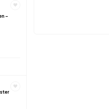
en –
ster