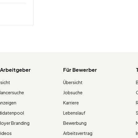
 Arbeitgeber
Für Bewerber
sicht
Übersicht
lancersuche
Jobsuche
O
anzeigen
Karriere
R
didatenpool
Lebenslauf
S
oyer Branding
Bewerbung
M
videos
Arbeitsvertrag
I