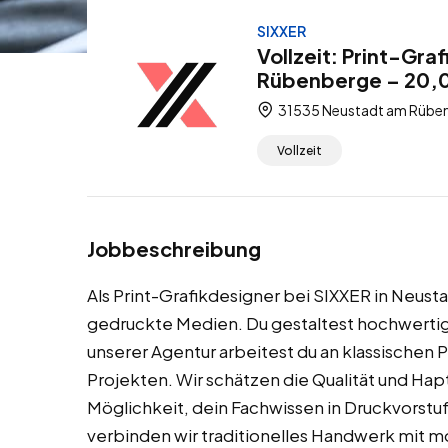
SIXXER
Vollzeit: Print-Gr
Rübenberge – 20,0
31535 Neustadt am Rüben
Vollzeit
Jobbeschreibung
Als Print-Grafikdesigner bei SIXXER in Neust
gedruckte Medien. Du gestaltest hochwertige
unserer Agentur arbeitest du an klassischen 
Projekten. Wir schätzen die Qualität und Hap
Möglichkeit, dein Fachwissen in Druckvorstu
verbinden wir traditionelles Handwerk mit m