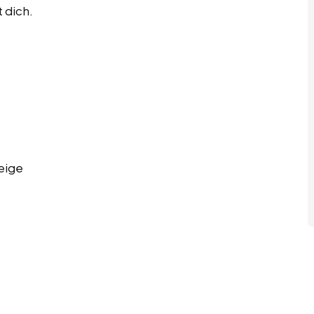
 dich.
eige