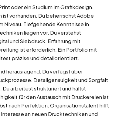
Print oder ein Studium im Grafikdesign.
h ist vorhanden. Du beherrschst Adobe
em Niveau. Tiefgehende Kenntnisse in
chniken liegen vor. Du verstehst
ital und Siebdruck. Erfahrung mit
tung ist erforderlich. Ein Portfolio mit
test präzise und detailorientiert.
ind herausragend. Du verfügst über
uckprozesse. Detailgenauigkeit und Sorgfalt
Du arbeitest strukturiert und hältst
igkeit für den Austausch mit Druckereien ist
st nach Perfektion. Organisationstalent hilft
st Interesse an neuen Drucktechniken und