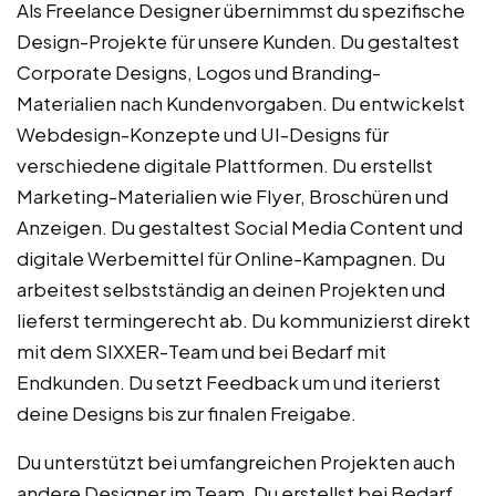
Als Freelance Designer übernimmst du spezifische
Design-Projekte für unsere Kunden. Du gestaltest
Corporate Designs, Logos und Branding-
Materialien nach Kundenvorgaben. Du entwickelst
Webdesign-Konzepte und UI-Designs für
verschiedene digitale Plattformen. Du erstellst
Marketing-Materialien wie Flyer, Broschüren und
Anzeigen. Du gestaltest Social Media Content und
digitale Werbemittel für Online-Kampagnen. Du
arbeitest selbstständig an deinen Projekten und
lieferst termingerecht ab. Du kommunizierst direkt
mit dem SIXXER-Team und bei Bedarf mit
Endkunden. Du setzt Feedback um und iterierst
deine Designs bis zur finalen Freigabe.
Du unterstützt bei umfangreichen Projekten auch
andere Designer im Team. Du erstellst bei Bedarf